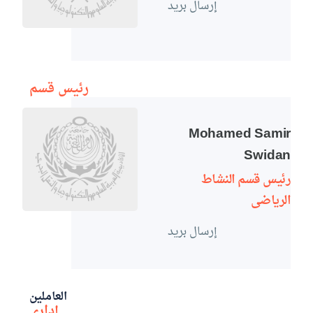
التدريب
إرسال بريد
والخدمة
رئيس قسم
المجتمعية
Mohamed Samir
الإستشارات
Swidan
رئيس قسم النشاط
الرياضى
الكليات
المقرات
الحياة
روابط
بالأكاديمية
إرسال بريد
المراكز
المعاهد
المجمعات
العمادات
تواصل
خريطة
العاملين
إدارى