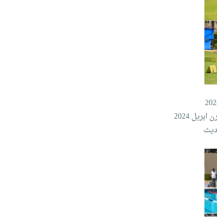
يل 2024‏
ديث