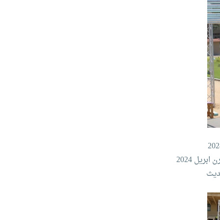
يل 2024‏
ديث