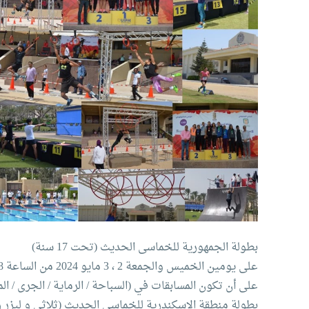
بطولة الجمهورية للخماسى الحديث (تحت 17 سنة)
على يومين الخميس والجمعة 2 ، 3 مايو 2024 من الساعة 8 صباحاً إلى 5 مساءاً
على أن تكون المسابقات في (السباحة / الرماية / الجرى / المو
بطولة منطقة الاسكندرية للخماسى الحديث (ثلاثى و ليزر رن ابر