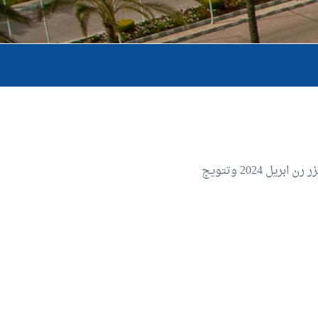
إستضافة الأكاديمية بطولة الجمهورية للخماسى الحديث 10 فبراير 2024 بطولة منطقة الاسكندرية للخماسى الحديث (ثلاثى و ليزر رن ابريل 2024‏ وتتويج