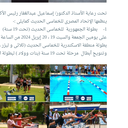
تحت رعاية الأستاذ الدكتور/ إسماعيل عبدالغفار رئيس الأك
ينظمها الإتحاد المصرى للخماسى الحديث كمايلى :-
1- بطولة الجمهورية للخماسى الحديث (تحت 19 سنة)
على يومين الجمعة والسبت 19 ، 20 إبريل 2024 من الساعة 8 صباحاً إلى 5 مساءاً
بطولة منطقة الاسكندرية للخماسى الحديث (ثلاثى و ليزر رن ابر
وتتويج أبطال مرحلة تحت 19 سنة (بنات وولاد ) لبطولة الجمهورية الخماسى الحديث