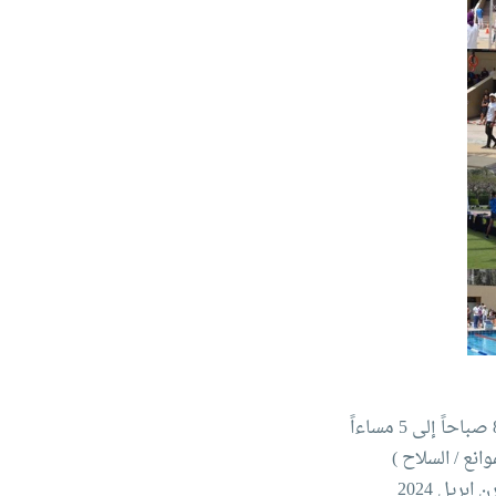
انع / السلاح )
يل 2024‏