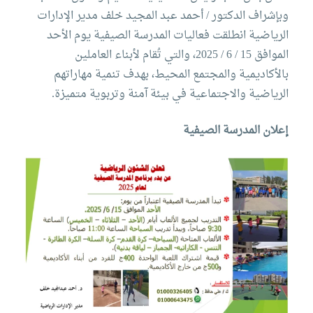
التدريب
وبإشراف الدكتور / أحمد عبد المجيد خلف
مدير الإدارات
الرياضية
انطلقت فعاليات المدرسة الصيفية يوم الأحد
والخدمة
الموافق 15 / 6 / 2025، والتي تُقام لأبناء العاملين
بالأكاديمية والمجتمع المحيط، بهدف تنمية مهاراتهم
المجتمعية
الرياضية والاجتماعية في بيئة آمنة وتربوية متميزة.
إعلان المدرسة الصيفية
الإستشارات
الكليات
المقرات
الحياة
روابط
بالأكاديمية
المراكز
المعاهد
المجمعات
العمادات
تواصل
خريطة