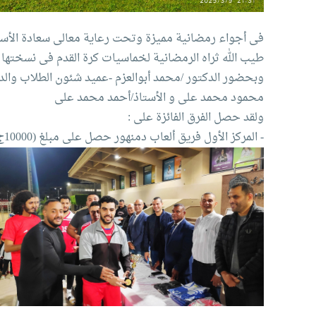
فى أجواء رمضانية مميزة وتحت رعاية معالى سعادة الأستا
طيب الله ثراه الرمضانية لخماسيات كرة القدم فى نسختها (14) على كأس الدكتور/ إسماعيل عبدالغفار فرج رئيس الأكاديم
وبحضور الدكتور /محمد أبوالعزم -عميد شئون الطلاب والدك
محمود محمد على و الأستاذ/أحمد محمد على
ولقد حصل الفرق الفائزة على :
- المركز الأول فريق ألعاب دمنهور حصل على مبلغ (10000ج)