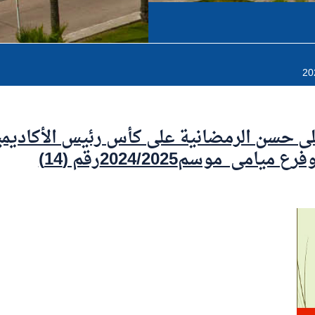
لى حسن الرمضانية على كأس رئيس الأكاديم
يامى موسم2024/2025رقم (14)