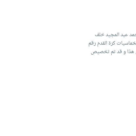
أحمد عبد المجيد خلف
ات الرياضية بفروع الأكاديمية تنطلق فعاليات دورة الدكتور/ محمد على حسن - طيب الله ثراه الرمضانية 2024/2025 لخماسيات كرة القدم رقم
رئيسى وميامى والعلمين هذا و قد تم تخصيص