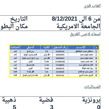
العاب قوى
من 6 الى 8/12/2021
التاريخ
الجامعة الامريكية
مكان البطول
اسماء لاعبى الفريق
الميداليات
برونزية
فضية
ذهبية
5
3
0