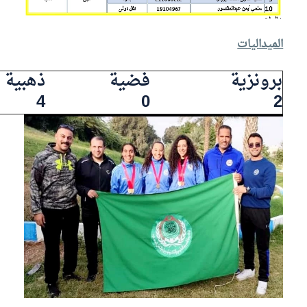
الميداليات
برونزية
فضية
ذهبية
4
0
2