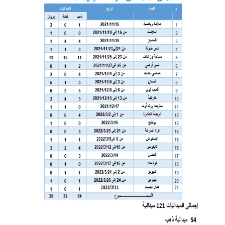
التدريب
والخدمة
المجتمعية
الإستشارات
الكليات
المقرات
الحياة
روابط
بالأكاديمية
المراكز
المعاهد
المجمعات
العمادات
تواصل
خريطة