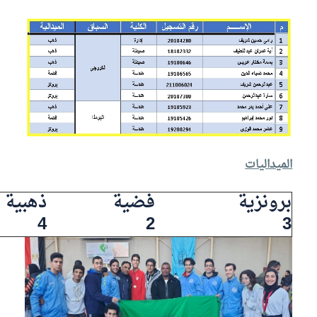
الميداليات
برونزية
فضية
ذهبية
4
2
3