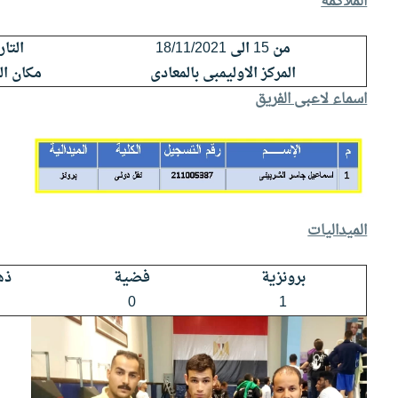
الملاكمة
من 15 الى 18/11/2021
التا
المركز الاوليمبى بالمعادى
مكان ال
اسماء لاعبى الفريق
الميداليات
برونزية
فضية
ذه
0
1