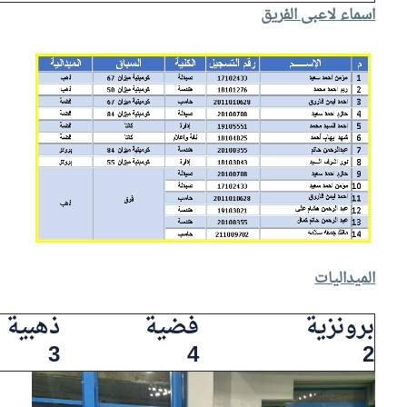
اسماء لاعبى الفريق
الميداليات
برونزية
فضية
ذهبية
3
4
2