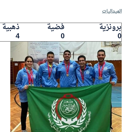
الميداليات
برونزية
فضية
ذهبية
4
0
0