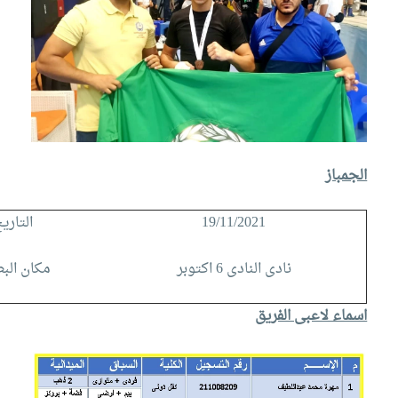
الجمباز
19/11/2021
التاري
نادى النادى 6 اكتوبر
مكان الب
اسماء لاعبى الفريق