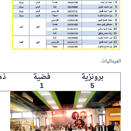
الميداليات
برونزية
فضية
ذه
1
5