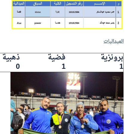
الميداليات
برونزية
فضية
ذهبية
0
1
1