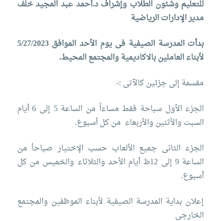
التدريب
للتعليم وشئون الطلاب وإشراف د.أحمد عبد المجيد خلف
مدير الإدارات الرياضية
والخدمة
بدأت المدرسة الصيفية فى يوم الأحد الموافق 5/27/2023
لأبناء العاملين بالاكاديمية والمجتمع المحيط
.
المجتمعية
مقسمة إلى جزئين كالآتى :-
الإستشارات
الجزء الأول سباحة فقط مساءاً من الساعة 5 إلى 6 أيام
السبت والأثنين والأربعاء من كل أسبوع.
الكليات
المقرات
الحياة
الجزء الثانى جميع الألعاب حسب الإختيار صباحأ من
روابط
الساعة 9 إلى 12ظ أيام الأحد والثلاثاء والخميس من كل
بالأكاديمية
أسبوع.
المراكز
المعاهد
المجمعات
العمادات
إعلان بداية المدرسة الصيفية لأبناء الموظفين والمجتمع
تواصل
خريطة
الخارجى