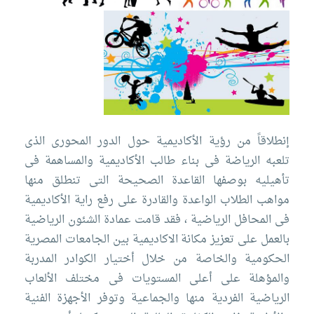
التدريب
والخدمة
المجتمعية
الإستشارات
إنطلاقاً من رؤية الأكاديمية حول الدور المحورى الذى
تلعبه الرياضة فى بناء طالب الأكاديمية والمساهمة فى
تأهيليه بوصفها القاعدة الصحيحة التى تنطلق منها
مواهب الطلاب الواعدة والقادرة على رفع راية الأكاديمية
الكليات
المقرات
الحياة
روابط
فى المحافل الرياضية ، فقد قامت عمادة الشئون الرياضية
بالأكاديمية
بالعمل على تعزيز مكانة الاكاديمية بين الجامعات المصرية
الحكومية والخاصة من خلال أختيار الكوادر المدربة
المراكز
المعاهد
المجمعات
العمادات
والمؤهلة على أعلى المستويات فى مختلف الألعاب
تواصل
خريطة
الرياضية الفردية منها والجماعية وتوفر الأجهزة الفنية