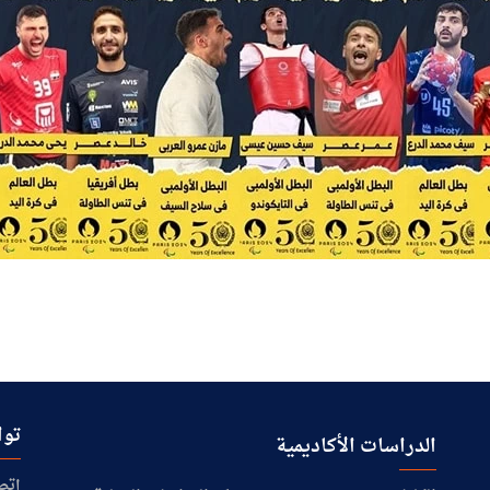
توا
الدراسات الأكاديمية
إتص