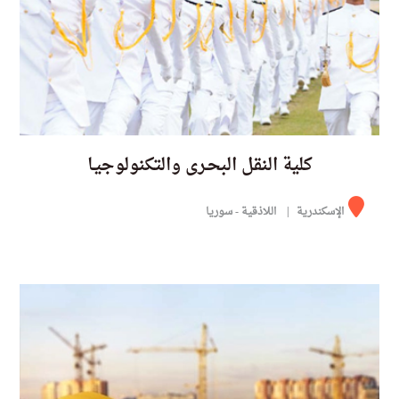
كلية النقل البحـرى والتكنولوجيـا
الإسكندرية
اللاذقية - سوريا