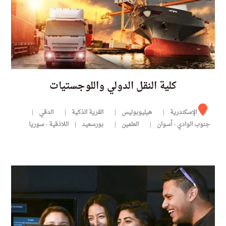
كلية النقل الدولي واللوجستيات
الإسكندرية
هيليوبوليس
القرية الذكية
الدقي
جنوب الوادي - أسوان
العلمين
بورسعيد
اللاذقية - سوريا