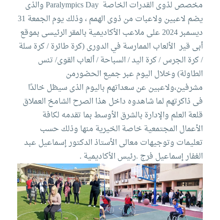
التدريب
مخصص لذوى القدرات الخاصة Paralympics Day والذى
يضم لاعبين ولاعبات من ذوى الهمم ، وذلك يوم الجمعة 31
والخدمة
ديسمبر 2024 على ملاعب الأكاديمية بالمقر الرئيسى بموقع
أبى قير
الألعاب الممارسة في الدورى (كرة طائرة / كرة سلة
/ كرة الجرس / كرة اليد / السباحة / ألعاب القوى/ تنس
المجتمعية
الطاولة) وخلال اليوم عبر جميع الحضورمن
مشرفين،ولاعبين عن سعداتهم باليوم الذى سيظل خالدًا
الإستشارات
فى ذاكرتهم لما شاهدوه داخل هذا الصرح الشامخ العملاق
قلعة العلم والإدارة بالشرق الأوسط بما تقدمه لكافة
الأعمال المجتمعية خاصة الخيرية منها وذلك حسب
تعليمات وتوجيهات معالى الأستاذ الدكتور إسماعيل عبد
الكليات
المقرات
الحياة
روابط
الغفار إسماعيل فرج .رئيس الأكاديمية .
بالأكاديمية
المراكز
المعاهد
المجمعات
العمادات
تواصل
خريطة