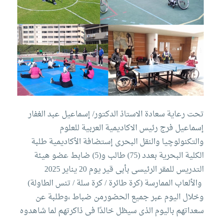
معنا
الموقع
تحت رعاية سعادة الاستاذ الدكتور/ إسماعيل عبد الغفار
إسماعيل فرج رئيس الاكاديمية العربية للعلوم
والتكنولوچيا والنقل البحرى إستضافة الأكاديمية طلبة
الكلية البحرية بعدد (75) طالب و(5) ضابط عضو هيئة
التدريس للمقر الرئيسى بأبى قير يوم 20 يناير 2025
والألعاب الممارسة (كرة طائرة / كرة سلة / تنس الطاولة)
وخلال اليوم عبر جميع الحضورمن ضباط ،وطلبة عن
سعداتهم باليوم الذى سيظل خالدًا فى ذاكرتهم لما شاهدوه