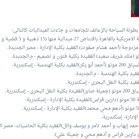
طولة السباحة بالزعانف للجامعات و جاءت الميداليات كالتالى:
دالية منها (15 ذهبية و 5 فضية و 7 برونزية):-