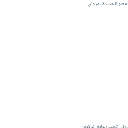
هندسة - مصر الجديدة.-مروان
 بإستاد القاهرة الدولي تحت رعاية الدكتور