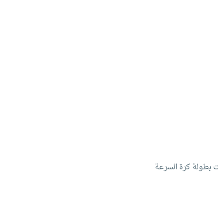
 (أول جامعات) بمشاركة 26 جامعة خلال منافسات بطولة كرة السرعة