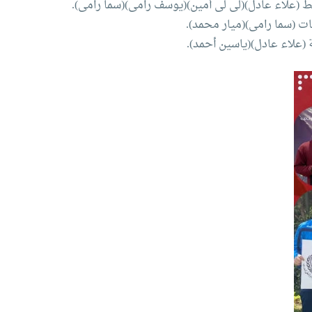
تلط (علاء عادل)(لى لى أمين)(يوسف رامى)(سما رامى).
بات (سما رامى)(ميار محمد).
ة (علاء عادل)(ياسين أحمد).