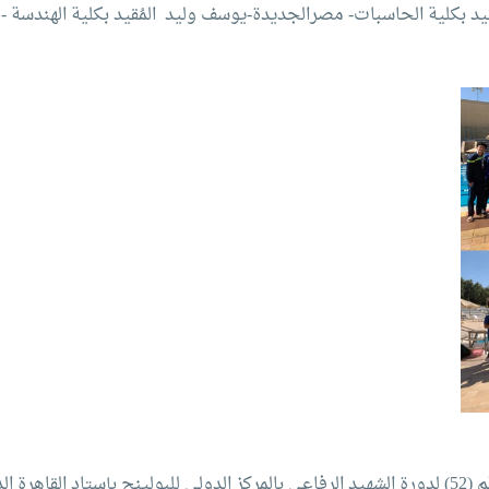
اق 4X100 mono (شريف رفعت المُقيد بكلية الحاسبات- مصرالجديدة-يوسف وليد المُقيد بكلية ال
أقيمت بطولة البولينج للجامعات ضمن فعاليات النسخة رقم (52) لدورة الشهيد الرفاعي بالمركز الدولي للبولينج