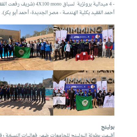
- 4 ميدالية برونزية لسب
أحمد المُقيد بكلية الهندسة - مصر الجديدة- أحمد أبو بكر).
بولينج