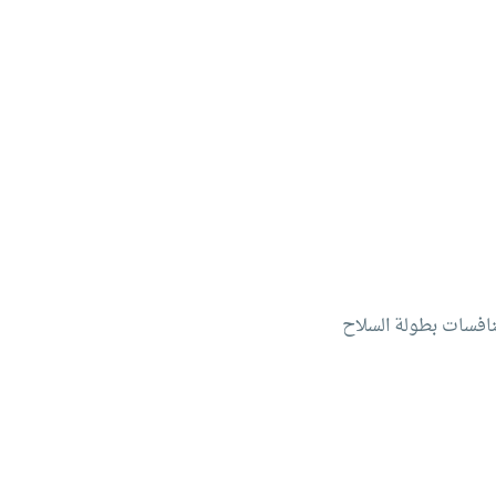
م و التكنولوجيا لتألقهم و حصولهم على 4 ميداليات خلال منافسات بطولة السلاح