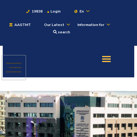
19838
Login
En
AASTMT
Our Latest
Information for
About
search
Maritime
Admission
Academics
Students
Research