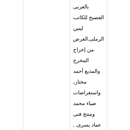
بالعربى
الفصیح للكاتب
لینین
الرملى.العرض
من إخراج
المخرج
والمذیع أحمد
مختار،
واستعراضات
ضیاء محمد
ومنتج فنى
عماد یسرى. .