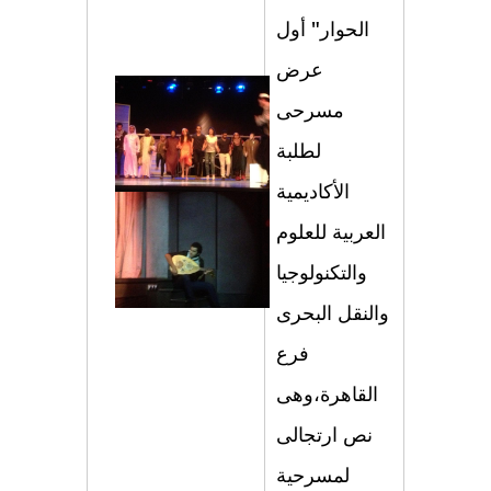
الحوار" أول
عرض
مسرحى
لطلبة
الأكادیمیة
العربیة للعلوم
والتكنولوجیا
والنقل البحرى
فرع
القاھرة،وھى
نص ارتجالى
لمسرحیة