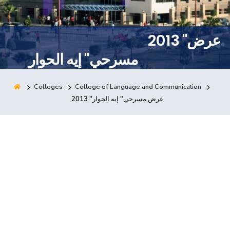
Training
2013 "عرض
Consultancy
مسرحي" إيه الحوار
Colleges
College of Language and Communication
Quick Links
Colleges
Campuses
Life @ AASTMT
2013 "عرض مسرحي" إيه الحوار
Centers
Institutes
Complexes
Deaneries
Contact Us
Sitemap