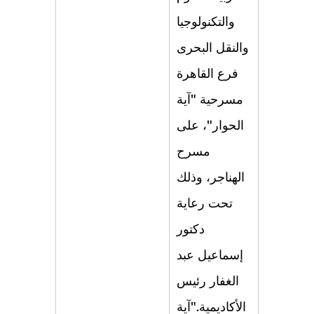
والتكنولوجیا
والنقل البحرى
فرع القاھرة
مسرحیة "آیة
الحوار"، على
مسرح
الھناجر، وذلك
تحت رعایة
دكتور
إسماعیل عبد
الغفار رئیس
الأكادیمیة."آیة