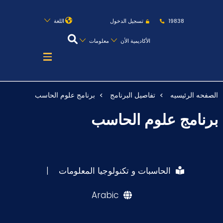
روابط
الكليات
المقرات
الحياة بالأكاديمية
19838
تسجيل الدخول
اللغة
المراكز
المعاهد
المجمعات
العمادات
الأكاديمية الأن
معلومات
تواصل معنا
خريطة الموقع
الصفحه الرئيسيه
تفاصيل البرنامج
برنامج علوم الحاسب
عن الأكاديمية
برنامج علوم الحاسب
النقل البحري
القبول والتسجيل
الدراسات الأكاديمية
الحاسبات و تكنولوجيا المعلومات
|
طلبة الأكاديمية
Arabic
البحث العلمي