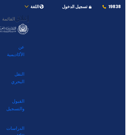
19838
تسجيل الدخول
اللغة
إغلاق
القائمة
عن
الأكاديمية
النقل
البحري
القبول
والتسجيل
الدراسات