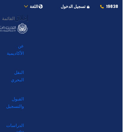
19838
تسجيل الدخول
اللغة
إغلاق
القائمة
عن
الأكاديمية
النقل
البحري
القبول
والتسجيل
الدراسات