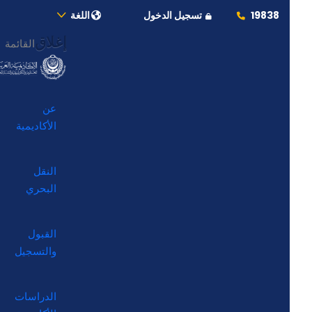
19838
تسجيل الدخول
اللغة
إغلاق
القائمة
عن
الأكاديمية
النقل
البحري
القبول
والتسجيل
الدراسات