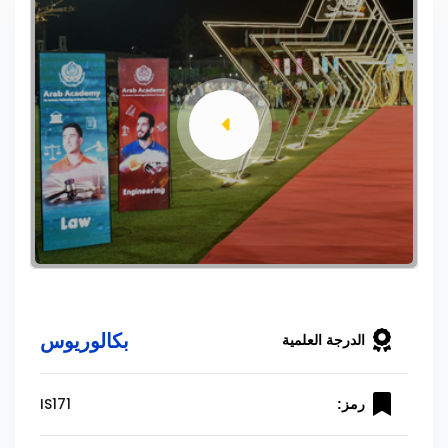
بكالوريوس
الدرجة العلمية
IS171
رمز: