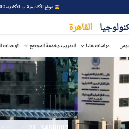
موقع الأكاديمية
الأكاديمية ال
تكنولوجيا
القاهرة
ريوس
دراسات عليا
التدريب وخدمة المجتمع
الوحدات ال
34600075_21