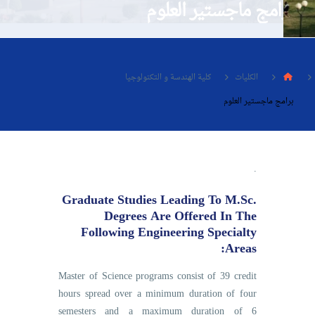
برامج ماجستير العلوم
البحث العلمي
التدريب والخدمة المجتمعية
الكليات
كلية الهندسة و التكنولوجيا
الإستشارات
برامج ماجستير العلوم
.
روابط
الحياة بالأكاديمية
المقرات
الكليات
Graduate Studies Leading To M.Sc.
Degrees Are Offered In The
العمادات
المجمعات
المعاهد
المراكز
Following Engineering Specialty
Areas:
خريطة الموقع
تواصل معنا
Master of Science programs consist of 39 credit
hours spread over a minimum duration of four
semesters and a maximum duration of 6