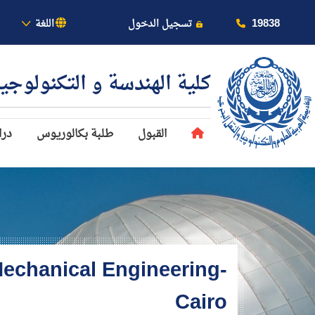
بالأكاديمية
19838
تسجيل الدخول
اللغة
كلية الهندسة و التكنولوجي
القبول
طلبة بكالوريوس
درا
عن الأكاديمية
النقل البحري
القبول والتسجيل
echanical Engineering-
الدراسات الأكاديمية
Cairo