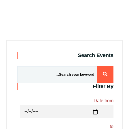
التدريب والخدمة المجتمعية
الإستشارات
Search Events
روابط
الكليات
المقرات
الحياة بالأكاديمية
المراكز
المعاهد
المجمعات
العمادات
تواصل معنا
خريطة الموقع
Filter By
Date from
to