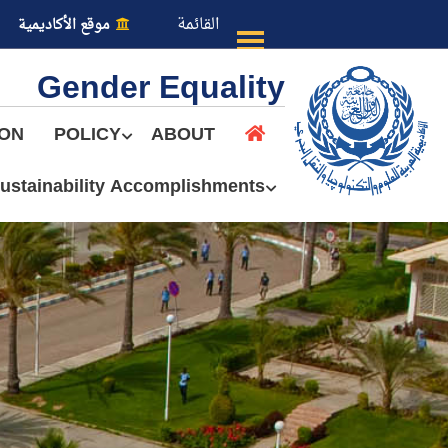
القائمة
موقع الأكاديمية
Gender Equality
ION
POLICY
ABOUT
ustainability Accomplishments
عن الأكاديمية
النقل البحري
القبول والتسجيل
الدراسات الأكاديمية
طلبة الأكاديمية
البحث العلمي
التدريب والخدمة المجتمعية