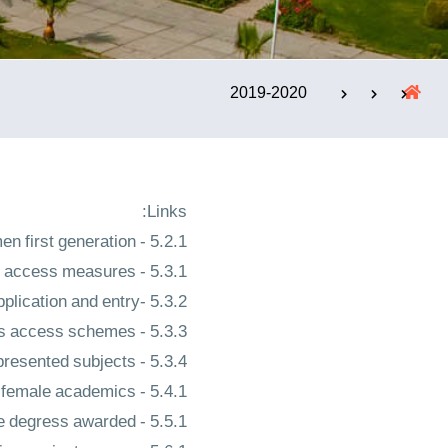
الإستشارات
2019-2020
Links:
5.2.1 - proportion of women first generation
5.3.1 - tracking access measures
5.3.2 -policy for women application and entry
5.3.3 - women's access schemes
5.3.4 - women's applications in underrepresented subjects
5.4.1 - proportion of senior female academics
5.5.1 - proportion of female degress awarded