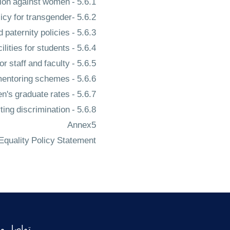
5.6.1 - policy of non-descrimation against women
5.6.2 -non-descrimnation policy for transgender
5.6.3 - maternity and paternity policies
5.6.4 - children facilities for students
5.6.5 - childcare facilities for staff and faculty
5.6.6 - women's mentoring schemes
5.6.7 - track women's graduate rates
5.6.8 - policies protecting those reporting discrimination
Annex5
quality Policy Statement
تواصل مع