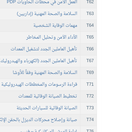
T62
العمل الآمن في محطات الحاويات PDP
T63
السلامة والصحة المهنية (إداريين)
T64
مهمات الوقاية الشخصية
T65
الأداء الآمن وتحليل المخاطر
T66
تأهيل العاملين الجدد لتشغيل المعدات
T67
تأهيل العاملين الجدد (الكهرباء والهيدروليك)
T69
السلامة والصحة المهنية وفقاً للأوشا
T71
قراءة الرسومات والمخططات الهيدروليكية 
T72
تخطيط الصيانة الوقائية للمعدات
T73
الصيانة الوقائية للسيارات الحديثة
T74
صيانة وإصلاح محركات الديزل بالحقن الإل
T76
إدارة الورش الميكانيكية – فنيين