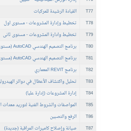
T77
القيادة الرشيدة للمركبات
T78
تخطيط وإدارة المشروعات - مستوى اول
T79
تخطيط وادارة المشروعات - مستوى ثانى
T80
برنامج التصميم الهندسي AutoCAD (مستوى أول)
T81
برنامج التصميم الهندسي AutoCAD (مستوى ثاني)
T82
برنامج REVIT المعماري
T83
تحليل واكتشاف الأعطال في دوائر الهيدرولي
T84
إدارة المشروعات (إدارة عليا)
T85
المواصفات والشروط الفنية لتوريد معدات الم
T86
الرفع والتصبين
T87
صيانة وإصلاح كاميرات المراقبة (جديدة)