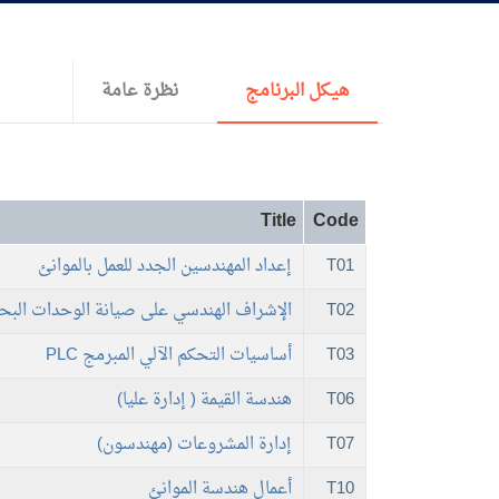
القبول والتسجيل
الدراسات الأكاديمية
هيكل البرنامج
نظرة عامة
طلبة الأكاديمية
Title
Code
البحث العلمي
T01
إعداد المهندسين الجدد للعمل بالموانئ
التدريب والخدمة المجتمعية
T02
الإشراف الهندسي على صيانة الوحدات البح
T03
أساسيات التحكم الآلي المبرمج PLC
الإستشارات
T06
هندسة القيمة ( إدارة عليا)
T07
إدارة المشروعات (مهندسون)
T10
أعمال هندسة الموانئ