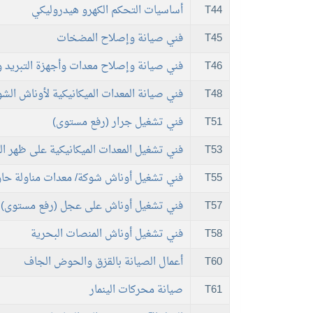
T44
أساسيات التحكم الكهرو هيدروليكي
T45
فني صيانة وإصلاح المضخات
T46
فني صيانة وإصلاح معدات وأجهزة التبريد و
T48
فني صيانة المعدات الميكانيكية لأوناش الش
T51
فني تشغيل جرار (رفع مستوى)
T53
فني تشغيل المعدات الميكانيكية على ظهر الع
T55
فني تشغيل أوناش شوكة/ معدات مناولة حا
T57
فني تشغيل أوناش على عجل (رفع مستوى)
T58
فني تشغيل أوناش المنصات البحرية
T60
أعمال الصيانة بالقزق والحوض الجاف
T61
صيانة محركات الينمار