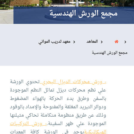
البحث العلمي
مجمع الورش الهندسية
التدريب والخدمة المجتمعية
الإستشارات
المعاهد
معهد تدريب المواني
مجمع الورش الهندسية
روابط
الكليات
المقرات
الحياة بالأكاديمية
المراكز
المعاهد
المجمعات
العمادات
- ورش محركات الديزل البحري
تحتوي الورشة
تواصل معنا
خريطة الموقع
علي نظم محركات ديزل تماثل النظم الموجودة
بالسفن وطرق بدء الحركة بالهواء المضغوط
ودوائر التبريد المغلقة والمفتوحة والإمداد بالوقود
وذلك عن طريق منظومة متكاملة تحاكي مثيلتها
الموجودة علي ظهر السفينة.
- ورش التركيبات
الميكانيكية
يوجد في الورشة كافة المعدات