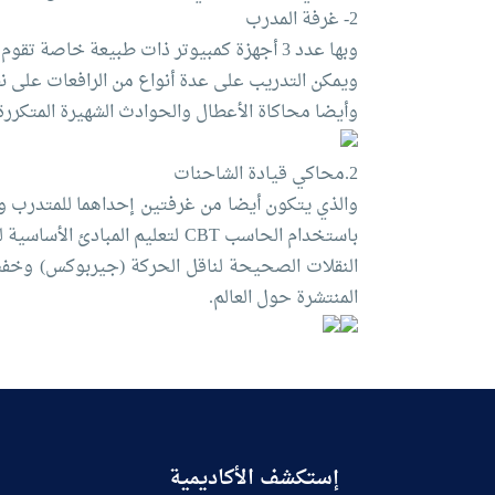
2- غرفة المدرب
وبها عدد 3 أجهزة كمبيوتر ذات طبيعة خاصة تقوم بعمل محاكاة وتمكن المتدرب من خلق ظروف طبيعية للتدريب كما الواقع مع صورة مماثلة للصورة الداخلية للمتدرب.
وأيضا محاكاة الأعطال والحوادث الشهيرة المتكررة ل
2.محاكي قيادة الشاحنات
والذي يتكون أيضا من غرفتين إحداهما للمتدرب وب
باستخدام الحاسب CBT لتعليم 
النقلات الصحيحة لناقل الحركة (جيربوكس) وخفض 
المنتشرة حول العالم.
إستكشف الأكاديمية