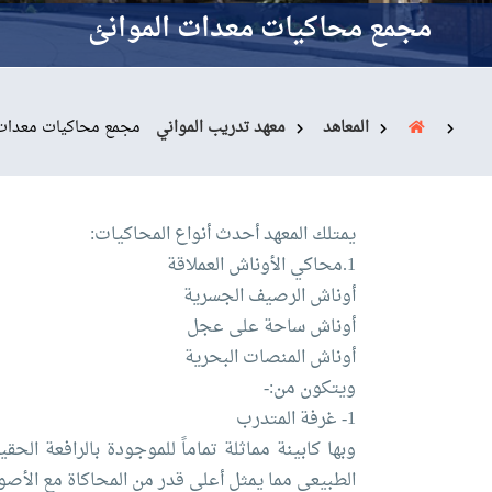
القبول والتسجيل
مجمع محاكيات معدات الموانئ
الدراسات الأكاديمية
طلبة الأكاديمية
المعاهد
معهد تدريب المواني
مجمع محاكيات معدات 
البحث العلمي
يمتلك المعهد أحدث أنواع المحاكيات:
التدريب والخدمة
1.محاكي الأوناش العملاقة
أوناش الرصيف الجسرية
أوناش ساحة على عجل
المجتمعية
أوناش المنصات البحرية
ويتكون من:-
الإستشارات
1- غرفة المتدرب
وبها كابينة مماثلة تماماً للموجودة بالرافعة ا
الطبيعي مما يمثل أعلي قدر من المحاكاة مع الأصو