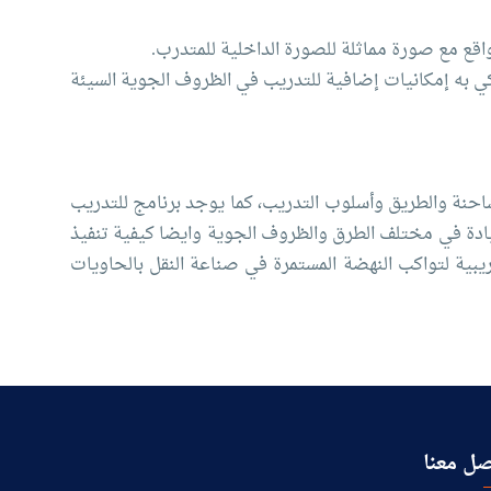
ل ونش الساحة R.T.G وونش المنصات البحرية. والمحاكي به إمكانيات إضافية للتدريب في الظروف الجوية السيئة
شاحنة والطريق وأسلوب التدريب، كما يوجد برنامج للتدريب
 علي القيادة في مختلف الطرق والظروف الجوية وايضا كيفية تنفيذ
بية لتواكب النهضة المستمرة في صناعة النقل بالحاويات
ل معنا