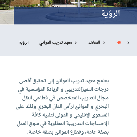
البحث العلمي
الرؤية
التدريب والخدمة المجتمعية
الإستشارات
المعاهد
معهد تدريب المواني
الرؤية
روابط
الكليات
المقرات
الحياة بالأكاديمية
المراكز
المعاهد
المجمعات
العمادات
يطمح معهد تدريب الموانئ إلى تحقيق أقصى
تواصل معنا
خريطة الموقع
درجات التميزالتدريبي و الريادة المؤسسية في
مجال التدريب المتخصص في قطاعي النقل
البحري و الموانئ لرأس المال البشري وذلك على
المستوى الإقليمي و الدولي لتلبية كافة
الإحتياجات التدربيبة المطلوبة في سوق العمل
بصفة عامة، وقطاع الموانئ بصفة خاصة.