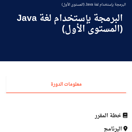
طلبة الأكاديمية
البرمجة بإستخدام لغة Java (المستوى اﻷول)
البرمجة بإستخدام لغة Java
البحث العلمي
(المستوى اﻷول)
التدريب والخدمة المجتمعية
الإستشارات
معلومات الدورة
روابط
الكليات
المقرات
الحياة بالأكاديمية
المراكز
المعاهد
المجمعات
العمادات
تواصل معنا
خريطة الموقع
خطة المقرر
البرنامج