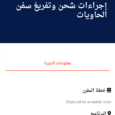
طلبة الأكاديمية
إجراءات شحن وتفريغ سفن
الحاويات
البحث العلمي
التدريب والخدمة المجتمعية
الإستشارات
معلومات الدورة
روابط
الكليات
المقرات
الحياة بالأكاديمية
المراكز
المعاهد
المجمعات
العمادات
خطة المقرر
تواصل معنا
خريطة الموقع
Data will be available soon!
البرنامج