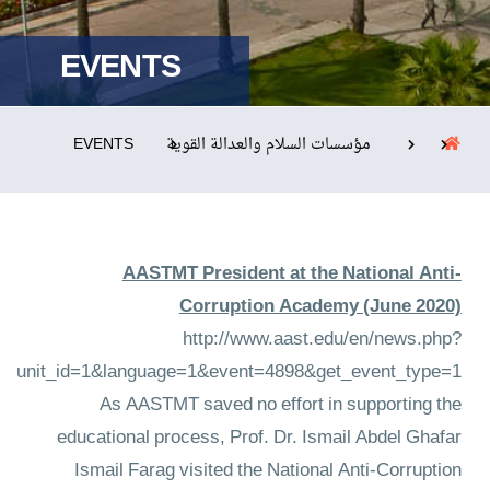
EVENTS
التدريب والخدمة المجتمعية
الإستشارات
EVENTS
مؤسسات السلام والعدالة القوية
روابط
الكليات
المقرات
الحياة بالأكاديمية
AASTMT President at the National Anti-
المراكز
المعاهد
المجمعات
العمادات
Corruption Academy (June 2020)
تواصل معنا
خريطة الموقع
http://www.aast.edu/en/news.php?
unit_id=1&language=1&event=4898&get_event_type=1
As AASTMT saved no effort in supporting the
educational process, Prof. Dr. Ismail Abdel Ghafar
Ismail Farag visited the National Anti-Corruption