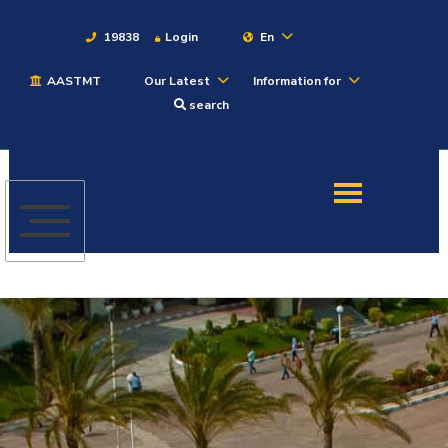
19838
Login
En
AASTMT
Our Latest
Information for
About
search
Maritime
Admission
Academics
Students
Research