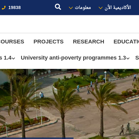
الأكاديمية الأن
معلومات
19838
COURSES
PROJECTS
RESEARCH
EDUCAT
1.4 Community anti-poverty programmes
1.3 University anti-poverty programmes
S