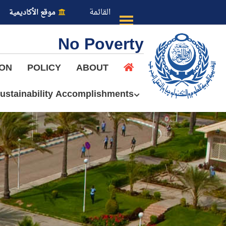
القائمة
موقع الأكاديمية
No Poverty
ION
POLICY
ABOUT
ustainability Accomplishments
عن الأكاديمية
النقل البحري
القبول والتسجيل
الدراسات الأكاديمية
طلبة الأكاديمية
البحث العلمي
التدريب والخدمة المجتمعية