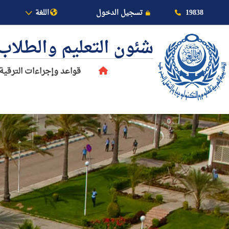
19838
تسجيل الدخول
اللغة
شئون التعليم والطلاب
قواعد وإجراءات الترقية
عن الأكاديمية
النقل البحري
القبول والتسجيل
الدراسات الأكاديمية
طلبة الأكاديمية
البحث العلمي