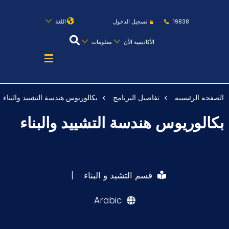
روابط
الكليات
المقرات
الحياة بالأكاديمية
19838
تسجيل الدخول
اللغة
المراكز
المعاهد
المجمعات
العمادات
الأكاديمية الأن
معلومات
تواصل معنا
خريطة الموقع
الصفحه الرئيسيه
تفاصيل البرنامج
بكالوريوس هندسة التشييد والبناء
عن الأكاديمية
بكالوريوس هندسة التشييد والبناء
النقل البحري
القبول والتسجيل
الدراسات الأكاديمية
قسم التشيد و البناء
|
طلبة الأكاديمية
Arabic
البحث العلمي