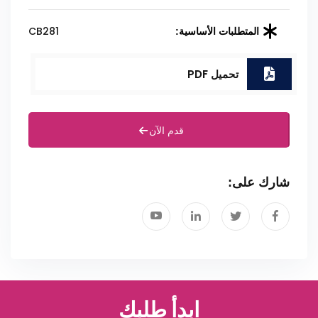
CB281
المتطلبات الأساسية:
تحميل PDF
قدم الآن
شارك على:
ابدأ طلبك