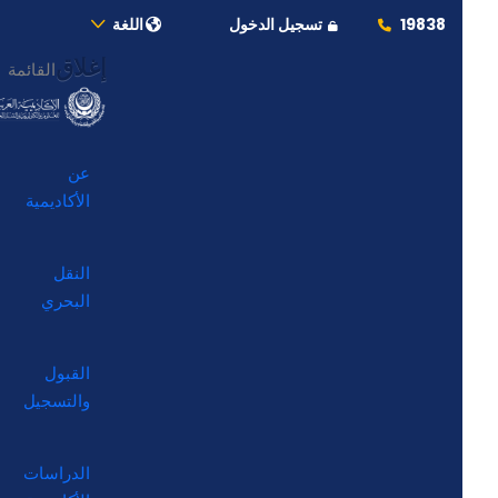
19838
تسجيل الدخول
اللغة
إغلاق
القائمة
عن
الأكاديمية
النقل
البحري
القبول
والتسجيل
الدراسات