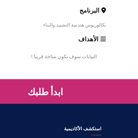
البرنامج
بكالوريوس هندسة التشييد والبناء
الأهداف
البيانات سوف تكون متاحة قريبا !.
ابدأ طلبك
استكشف الأكاديمية