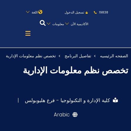
روابط
الكليات
المقرات
الحياة بالأكاديمية
19838
تسجيل الدخول
اللغة
المراكز
المعاهد
المجمعات
العمادات
الأكاديمية الأن
معلومات
تواصل معنا
خريطة الموقع
الصفحه الرئيسيه
تفاصيل البرنامج
تخصص نظم معلومات الإدارية
عن الأكاديمية
تخصص نظم معلومات الإدارية
النقل البحري
القبول والتسجيل
الدراسات الأكاديمية
كلية الإدارة و التكنولوجيا - فرع هليوبولس
|
طلبة الأكاديمية
Arabic
البحث العلمي