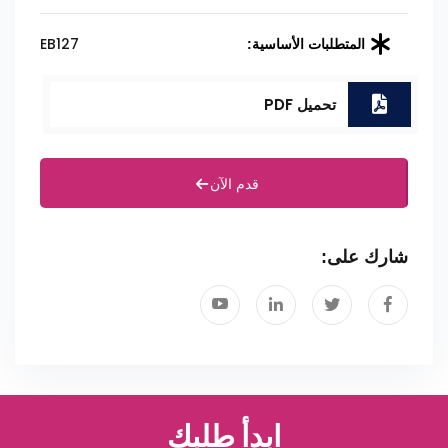
EB127
المتطلبات الأساسية:
تحميل PDF
قدم الآن
شارك على:
ابدأ طلبك