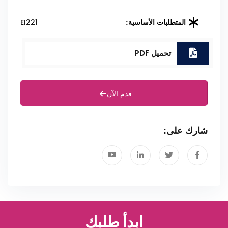
EI221
المتطلبات الأساسية:
تحميل PDF
قدم الآن
شارك على:
ابدأ طلبك