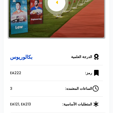
بكالوريوس
الدرجة العلمية
EA222
رمز:
3
الساعات المعتمده:
EA121, EA213
المتطلبات الأساسية: