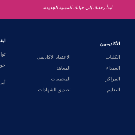
ابدأ رحلتك إلى حياتك المهنية الجديدة.
ابق
الأكاديميين
توا
الكليات
الاعتماد الاكاديمي
جول
العمداء
المعاهد
المراكز
المجمعات
أسئ
التعليم
تصديق الشهادات