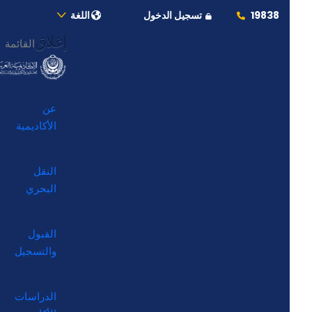
19838
تسجيل الدخول
اللغة
إغلاق
القائمة
عن
الأكاديمية
النقل
البحري
القبول
والتسجيل
الدراسات