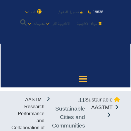
19838
تسجيل الدخول
اللغة
موقع الأكاديمية
الأكاديمية الأن
معلومات
عن الأكاديمية
النقل البحري
القبول والتسجيل
11.
Sustainable
AASTMT
الدراسات الأكاديمية
Research
AASTMT
Sustainable
Performance
Cities and
طلبة الأكاديمية
and
Communities
Collaboration of