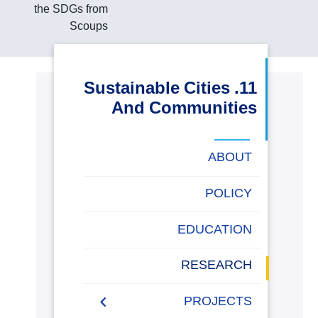
the SDGs from
البحث العلمي
Scoups
التدريب والخدمة المجتمعية
11. Sustainable Cities
الإستشارات
And Communities
ABOUT
روابط
الكليات
المقرات
الحياة
المراكز
المعاهد
المجمعات
العمادات
تواصل
خريطة
POLICY
بالأكاديمية
معنا
الموقع
EDUCATION
RESEARCH
PROJECTS