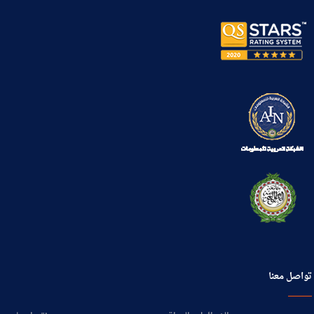
accommodation policy
10.6.11 Anti- Harassment
Policy
تواصل معنا