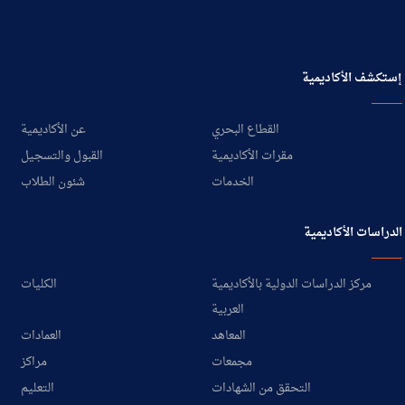
10.6.4 Anti-discrimination
policies
إستكشف الأكاديمية
10.6.5 University diversity
officer
القطاع البحري
عن الأكاديمية
مقرات الأكاديمية
القبول والتسجيل
10.6.6 Support for
underrepresented groups
الخدمات
شئون الطلاب
10.6.7 Accessible facilities
الدراسات الأكاديمية
10.6.8 Disability support
مركز الدراسات الدولية بالأكاديمية
الكليات
services
العربية
10.6.9 Disability access
المعاهد
العمادات
scheme
مجمعات
مراكز
التحقق من الشهادات
التعليم
10.6.10 Disability