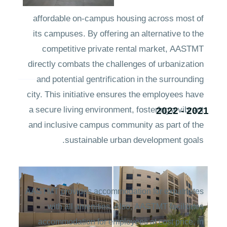
AASTMT provides comprehensive, safe, and
affordable on-campus housing across most of
its campuses. By offering an alternative to the
competitive private rental market, AASTMT
directly combats the challenges of urbanization
and potential gentrification in the surrounding
city. This initiative ensures the employees have
a secure living environment, fostering a vibrant
2021 - 2022
and inclusive campus community as part of the
sustainable urban development goals.
AASTMT provides accommodation for expatriates
with all amenities. Also, AASTMT facilitates
accommodation for employees at cost price, in