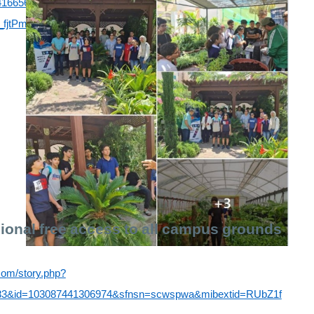
94166568326/?
_fjtPmHPJc3yajBeIfZVS2izsF0TLC7Z04z1ZZpIfyno2eM&_rdr
ional free access to all campus grounds
com/story.php?
683&id=103087441306974&sfnsn=scwspwa&mibextid=RUbZ1f