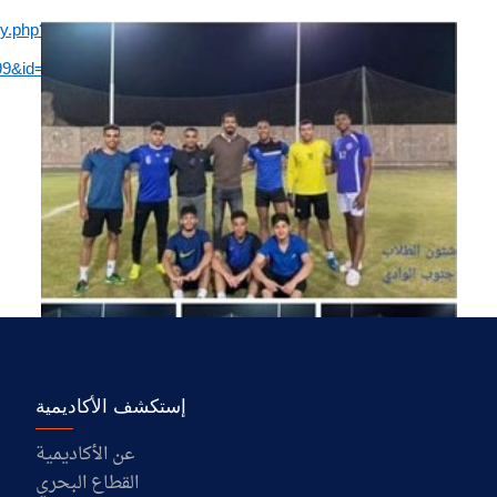
ry.php?
899&id=103087441306974&sfnsn=scwspwa&mibextid=RUbZ1f
إستكشف الأكاديمية
عن الأكاديمية
القطاع البحري