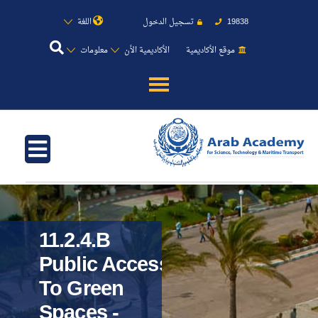
19838
تسجيل الدخول
اللغة
موقع الأكاديمية
الأكاديمية الأن
معلومات
عن الأكاديمية
النقل البحري
القبول والتسجيل
الدراسات الأكاديمية
11.2.4.b
Public Access
طلبة الأكاديمية
To Green
Spaces -
البحث العلمي