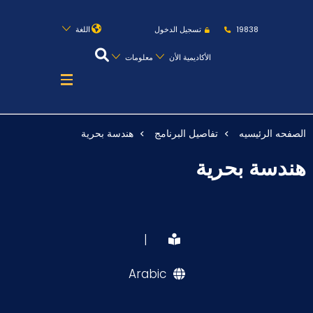
روابط
الكليات
المقرات
الحياة بالأكاديمية
19838
تسجيل الدخول
اللغة
المراكز
المعاهد
المجمعات
العمادات
الأكاديمية الأن
معلومات
تواصل معنا
خريطة الموقع
الصفحه الرئيسيه
تفاصيل البرنامج
هندسة بحرية
عن الأكاديمية
هندسة بحرية
النقل البحري
القبول والتسجيل
الدراسات الأكاديمية
|
طلبة الأكاديمية
Arabic
البحث العلمي