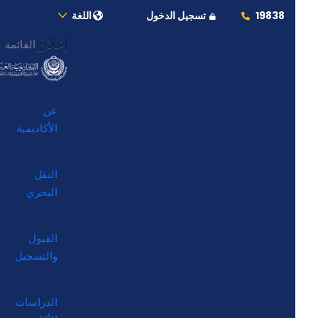
19838
تسجيل الدخول
اللغة
إغلاق
القائمة
عن
الأكاديمية
النقل
البحري
القبول
والتسجيل
الدراسات