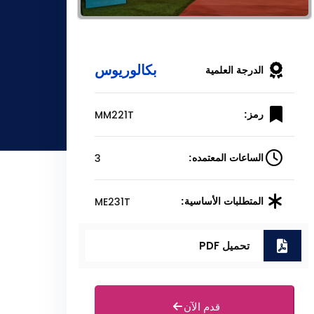
بكالوريوس
الدرجة العلمية
MM221T
رمز:
3
الساعات المعتمده:
ME231T
المتطلبات الأساسية:
تحميل PDF
قدم الآن