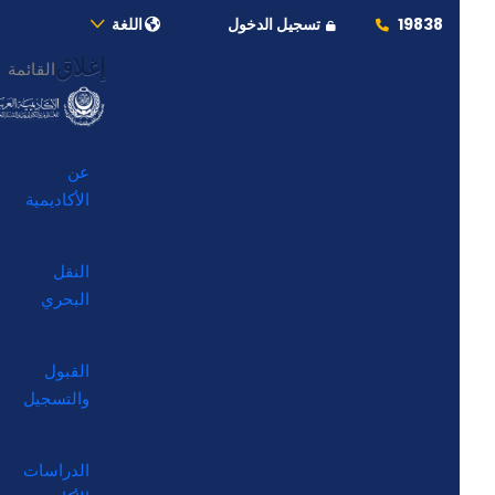
19838
تسجيل الدخول
اللغة
إغلاق
القائمة
عن
الأكاديمية
النقل
البحري
القبول
والتسجيل
الدراسات