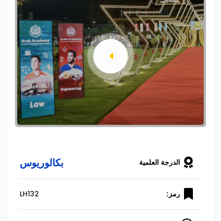
بكالوريوس
الدرجة العلمية
LH132
رمز: