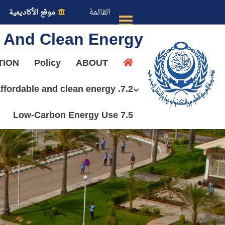
القائمة
موقع الأكاديمية
e And Clean Energy
TION
Policy
ABOUT
7.2. University measures towards affordable and clean energy
عن الأكاديمية
7.5 Low-Carbon Energy Use
النقل البحري
القبول والتسجيل
الدراسات الأكاديمية
طلبة الأكاديمية
البحث العلمي
التدريب والخدمة المجتمعية