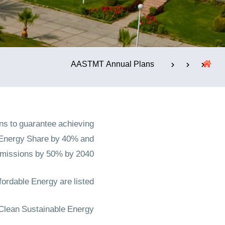
الإستشارات
AASTMT Annual Plans
ns to guarantee achieving
le Energy Share by 40% and
issions by 50% by 2040."
rdable Energy are listed;
lean Sustainable Energy