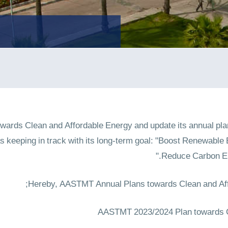
ards Clean and Affordable Energy and update its annual pla
 as keeping in track with its long-term goal: "Boost Renewab
Reduce Carbon Em
Hereby, AASTMT Annual Plans towards Clean and Affo
AASTMT 2023/2024 Plan towards C