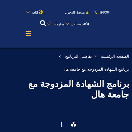
روابط
الكليات
المقرات
الحياة بالأكاديمية
19838
تسجيل الدخول
اللغة
المراكز
المعاهد
المجمعات
العمادات
الأكاديمية الأن
معلومات
تواصل معنا
خريطة الموقع
الصفحه الرئيسيه
تفاصيل البرنامج
عن الأكاديمية
برنامج الشهادة المزدوجة مع جامعة هال
النقل البحري
برنامج الشهادة المزدوجة مع
القبول والتسجيل
جامعة هال
الدراسات الأكاديمية
طلبة الأكاديمية
|
البحث العلمي